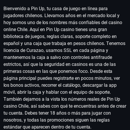
Bienvenido a Pin Up, tu casa de juego en línea para
jugadores chilenos. Llevamos años en el mercado local y
hoy somos uno de los nombres más confiables del casino
online Chile. Aquí en Pin Up casino tienes una gran
biblioteca de juegos, reglas claras, soporte completo en
español y una caja que trabaja en pesos chilenos. Tenemos
licencia de Curazao, usamos SSL en cada página y
mantenemos la caja a salvo con controles antifraude
estrictos, así que la seguridad en casinos es una de las
primeras cosas en las que ponemos foco. Desde esta
página principal puedes registrarte en pocos minutos, ver
los bonos activos, recorrer el catálogo, descargar la app
móvil, abrir la caja y hablar con el equipo de soporte.
También dejamos a la vista los números reales de Pin Up
casino Chile, así sabes con qué te encuentras antes de crear
tu cuenta. Debes tener 18 años o más para jugar con
nosotros, y todas las promociones siguen las reglas
estándar que aparecen dentro de tu cuenta.