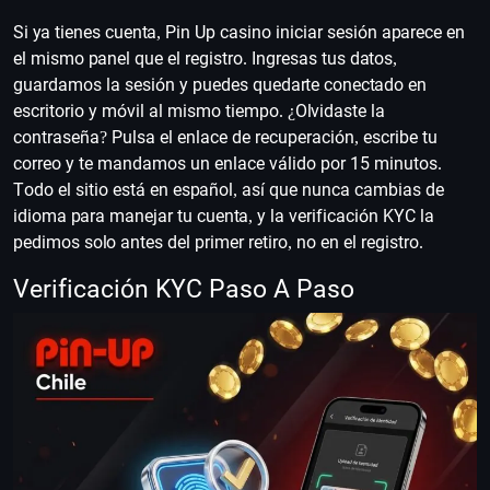
Si ya tienes cuenta, Pin Up casino iniciar sesión aparece en
el mismo panel que el registro. Ingresas tus datos,
guardamos la sesión y puedes quedarte conectado en
escritorio y móvil al mismo tiempo. ¿Olvidaste la
contraseña? Pulsa el enlace de recuperación, escribe tu
correo y te mandamos un enlace válido por 15 minutos.
Todo el sitio está en español, así que nunca cambias de
idioma para manejar tu cuenta, y la verificación KYC la
pedimos solo antes del primer retiro, no en el registro.
Verificación KYC Paso A Paso