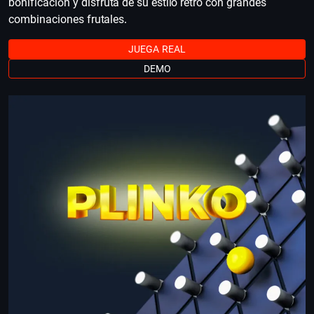
bonificación y disfruta de su estilo retro con grandes
combinaciones frutales.
JUEGA REAL
DEMO