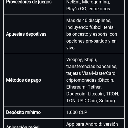
Proveedores de juegos
NetEnt, Microgaming,
Play’n GO, entre otros
Más de 40 disciplinas,
incluyendo fútbol, tenis,
Apuestas deportivas
baloncesto y esports, con
opciones pre-partido y en
vivo
Webpay, Khipu,
transferencias bancarias,
tarjetas Visa/MasterCard,
Métodos de pago
criptomonedas (Bitcoin,
Ethereum, Tether,
Dogecoin, Litecoin, TRON,
TON, USD Coin, Solana)
Depósito mínimo
1.000 CLP
App para Android; versión
Aplicación móvil