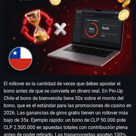
El rollover es la cantidad de veces que debes apostar el
bono antes de que se convierta en dinero real. En Pin-Up
Chile el bono de bienvenida tiene 50x sobre el monto del
bono, que es el estándar para las promociones de casino en
2026. Las ganancias de giros gratis tienen un rollover más
bajo de 35x. Ejemplo rápido: un bono de CLP 50.000 pide
CLP 2.500.000 en apuestas totales con contribución plena
antes de poder retirarlo. Las tragamonedas aportan 100%.