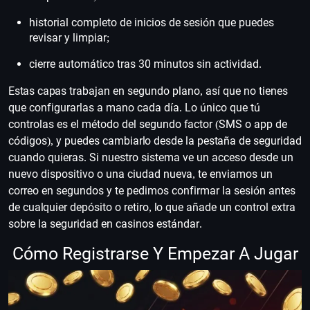
historial completo de inicios de sesión que puedes
revisar y limpiar;
cierre automático tras 30 minutos sin actividad.
Estas capas trabajan en segundo plano, así que no tienes
que configurarlas a mano cada día. Lo único que tú
controlas es el método del segundo factor (SMS o app de
códigos), y puedes cambiarlo desde la pestaña de seguridad
cuando quieras. Si nuestro sistema ve un acceso desde un
nuevo dispositivo o una ciudad nueva, te enviamos un
correo en segundos y te pedimos confirmar la sesión antes
de cualquier depósito o retiro, lo que añade un control extra
sobre la seguridad en casinos estándar.
Cómo Registrarse Y Empezar A Jugar