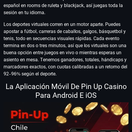
español en rooms de ruleta y blackjack, así juegas toda la
sesión en tu idioma.
Los deportes virtuales corren en un motor aparte. Puedes
apostar a fútbol, carreras de caballos, galgos, básquetbol y
tenis, todo en secuencias visuales rápidas. Cada evento
termina en dos o tres minutos, así que los virtuales son una
buena opción entre juegos en vivo o mientras esperas un
asiento en mesa. Tenemos ganadores, totales, hándicaps y
marcadores exactos, con cuotas calibradas a un retorno del
92–96% según el deporte.
La Aplicación Móvil De Pin Up Casino
Para Android E iOS