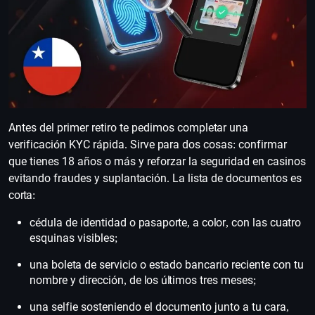
Antes del primer retiro te pedimos completar una
verificación KYC rápida. Sirve para dos cosas: confirmar
que tienes 18 años o más y reforzar la seguridad en casinos
evitando fraudes y suplantación. La lista de documentos es
corta:
cédula de identidad o pasaporte, a color, con las cuatro
esquinas visibles;
una boleta de servicio o estado bancario reciente con tu
nombre y dirección, de los últimos tres meses;
una selfie sosteniendo el documento junto a tu cara,