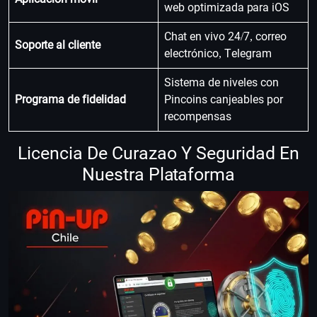
web optimizada para iOS
Chat en vivo 24/7, correo
Soporte al cliente
electrónico, Telegram
Sistema de niveles con
Programa de fidelidad
Pincoins canjeables por
recompensas
Licencia De Curazao Y Seguridad En
Nuestra Plataforma