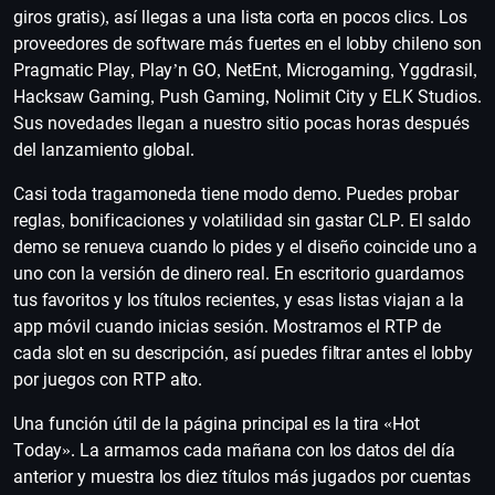
giros gratis), así llegas a una lista corta en pocos clics. Los
proveedores de software más fuertes en el lobby chileno son
Pragmatic Play, Play’n GO, NetEnt, Microgaming, Yggdrasil,
Hacksaw Gaming, Push Gaming, Nolimit City y ELK Studios.
Sus novedades llegan a nuestro sitio pocas horas después
del lanzamiento global.
Casi toda tragamoneda tiene modo demo. Puedes probar
reglas, bonificaciones y volatilidad sin gastar CLP. El saldo
demo se renueva cuando lo pides y el diseño coincide uno a
uno con la versión de dinero real. En escritorio guardamos
tus favoritos y los títulos recientes, y esas listas viajan a la
app móvil cuando inicias sesión. Mostramos el RTP de
cada slot en su descripción, así puedes filtrar antes el lobby
por juegos con RTP alto.
Una función útil de la página principal es la tira «Hot
Today». La armamos cada mañana con los datos del día
anterior y muestra los diez títulos más jugados por cuentas